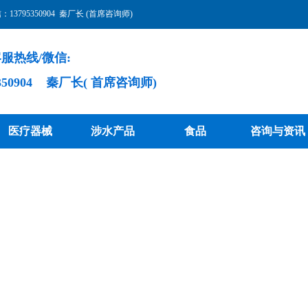
3795350904 秦厂长 (首席咨询师)
服热线/微信:
5350904 秦厂长( 首席咨询师)
医疗器械
涉水产品
食品
咨询与资讯
注册、备案、生产许可证申报服
专业 诚信 便捷